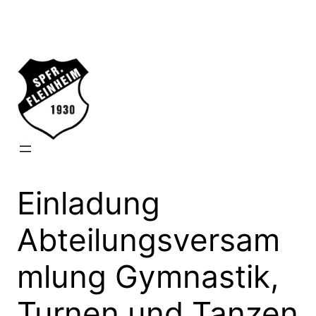
Zum
Inhalt
springen
Einladung
Abteilungsversam
mlung Gymnastik,
Turnen und Tanzen